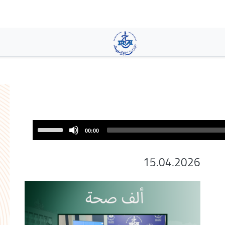
تجاوز
إلى
المحتوى
الرئيسي
Use
00:00
Up/Down
Arrow
15.04.2026
keys
to
increase
or
decrease
volume.