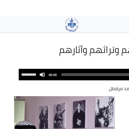
تجاوز
إلى
المحتوى
الرئيسي
 وتراثهم وآثارهم
Use
00:00
Up/Down
Arrow
حمد مرقطل
keys
to
increase
or
decrease
volume.