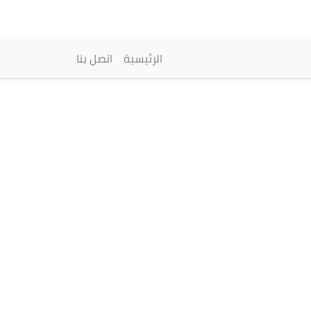
vigation principale
الرئيسية
اتصل بنا