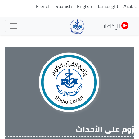
تجاوز
French
Spanish
English
Tamazight
Arabi
إلى
المحتوى
الإذاعات
الرئيسي
زوم على الأحداث