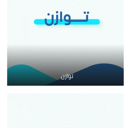
صيف 2026
توازن
أطايب الكلام