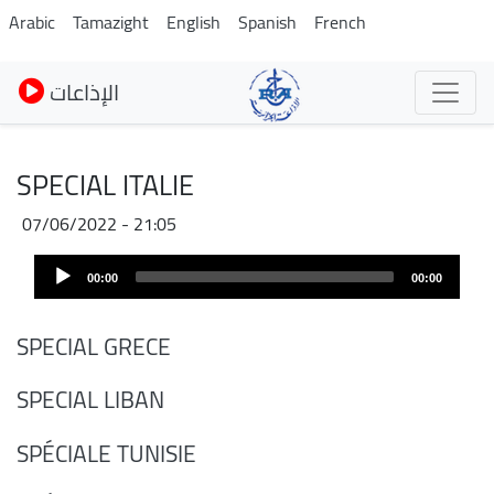
Pasar
Arabic
Tamazight
English
Spanish
French
al
contenido
الإذاعات
principal
SPECIAL ITALIE
07/06/2022 - 21:05
Audio
00:00
00:00
Player
SPECIAL GRECE
SPECIAL LIBAN
SPÉCIALE TUNISIE