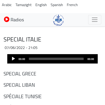
Aller
Arabic
Tamazight
English
Spanish
French
au
contenu
Radios
principal
SPECIAL ITALIE
07/06/2022 - 21:05
Audio
00:00
00:00
Player
SPECIAL GRECE
SPECIAL LIBAN
SPÉCIALE TUNISIE