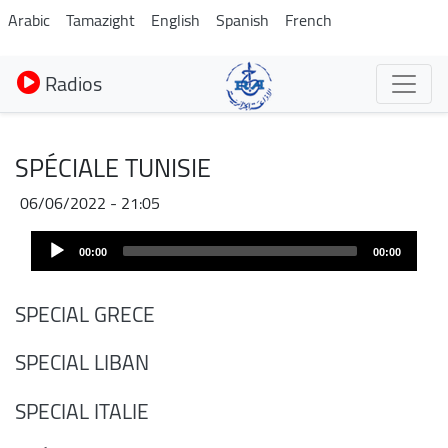
Aller
Arabic
Tamazight
English
Spanish
French
au
contenu
Radios
principal
SPÉCIALE TUNISIE
06/06/2022 - 21:05
Audio
00:00
00:00
Player
SPECIAL GRECE
SPECIAL LIBAN
SPECIAL ITALIE