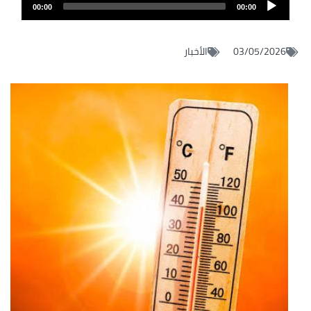
Audio
de
00:00
00:00
layer
audio
03/05/2026
الأخبار