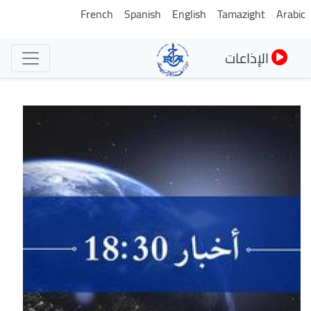
تجاوز
French
Spanish
English
Tamazight
Arabic
إلى
المحتوى
الإذاعات
الرئيسي