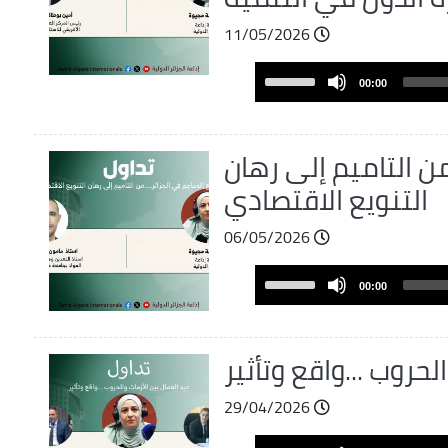
volume.
11/05/2026
Audio
Use
00:00
Player
Up/Down
Arrow
keys
من التاميم إلى رهان
to
التنويع الاقتصادي
increase
or
06/05/2026
decrease
volume.
Audio
Use
00:00
Player
Up/Down
Arrow
keys
لحروب ...واقع وتأثير
to
increase
29/04/2026
or
Audio
decrease
Use