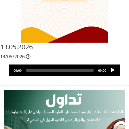
13.05.2026
13/05/2026
Fichier
Audio
audio
00:00
00:00
layer