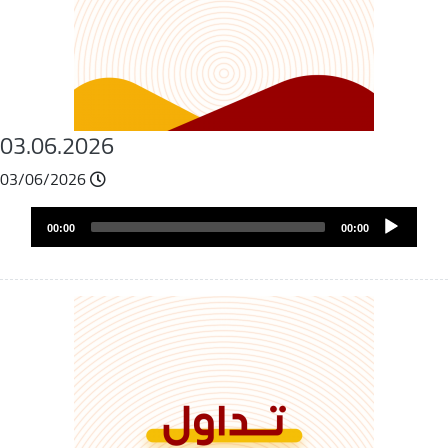
03.06.2026
03/06/2026
Fichier
Audio
audio
00:00
00:00
layer