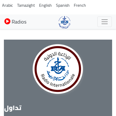
Aller
Arabic
Tamazight
English
Spanish
French
au
contenu
Radios
principal
تداول