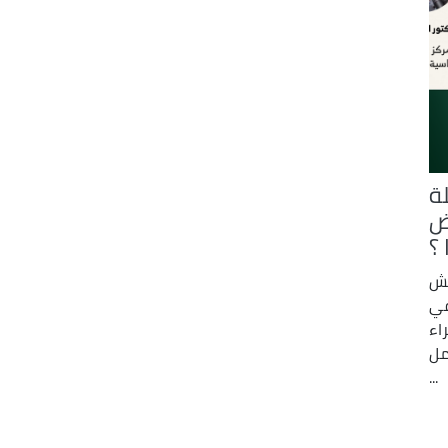
لة
ض
 ؟
قش
في
اء
مل
...