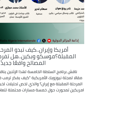
أمريكا وإيران..كيف تبدو المرح
المقبلة؟موسكو وبكين..هل تفر
المصالح واقعًا جديدًا
ناقش برنامج السلطة الخامسة لهذا الإثنين ينا
مقالا لمجلة نيوزويك الأمريكية "كيف يفكر ترمب 
المرحلة المقبلة مع إيران؟ والذي لخص تحليلات لخبر
امريكين تمحورت حول خمسة مسارات محتملة لتعا