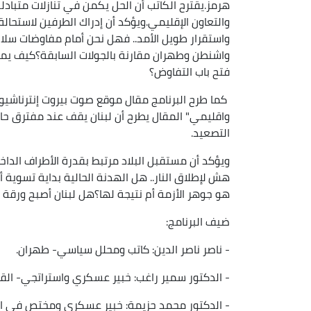
هرمز.يقترح الكاتب أن الحل يكمن في تنازلات متبادل
والتعاون الإقليمي.ويؤكد أن إدراك الطرفين لاستحا
واستقرار طويل الأمد.. فهل نحن أمام مفاوضات سلام
واشنطن وطهران مقارنة بالجولات السابقة؟كيف يمك
فتح باب التفاوض؟
كما طرح البرنامج مقال موقع صوت بيروت إنترناشيون
واقليمي" المقال يطرح أن لبنان يقف عند مفترق حا
التصعيد.
ويؤكد أن مستقبل البلاد مرتبط بقدرة الأطراف الدا
هش لإطلاق النار.. هل الهدنة الحالية بداية تسوية
هو جوهر الأزمة أم نتيجة لها؟هل لبنان أصبح ورق
ضيف البرنامج:
- ناصر ناصر الدين: كاتب ومحلل سياسي- طهران.
- الدكتور سمير راغب: خبير عسكري واستراتجي- القا
- الدكتور محمد حزيمة: خبير عسكري ومختص في الشؤ