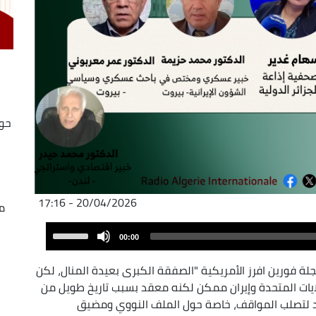
حوا
،
20/04/2026 - 17:16
م
Audio
Use
00:00
Player
Up/Down
Arrow
لة فورين افرز الأمريكية "الصفقة الكبرى بعيدة المنال، لكن
keys
لايات المتحدة وإيران ممكن لكنه معقد بسبب تاريخ طويل من
to
عود لتصلب المواقف، خاصة حول الملف النووي ومضيق
increase