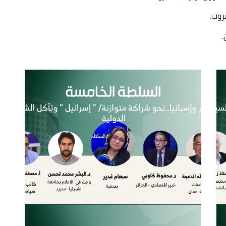
روت.
.