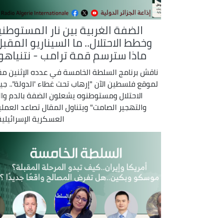
الضفة الغربية بين نار المستوطني
وخطط الاحتلال.. ما السيناريو المقب
ماذا سترسم قمة ترامب - نتنياهو 
ناقش برنامج السلطة الخامسة في عدده الإثنين مقا
لموقع فلسطين الآن "إرهاب تحت غطاء 'الدولة".. ج
الاحتلال ومستوطنوه يشعلون الضفة بالدم والن
والتهجير الصامت" ويتناول المقال تصاعد العملي
العسكرية الإسرائيلية 