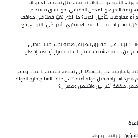
ة وبناء الثقة عبر خطوات تدريجية مثل تخفيف العقوبات
or
لة هزيمة الآخر هو المدخل الحقيقي نحو اتفاق مستدام
decrease
 أم مفاوضات لتأجيل الحرب؟ ما الذي تغيّر فعلاً في مواقف
volume.
ن تفسير استمرار الحشد العسكري الأمريكي بالتوازي مع
ال " لبنان على مفترق الطريق..هدنة تحت اختبار داخلي
سم بين هدنة هشة قد تفتح باب الاستقرار أو تعيد إشعال
خلية والخارجية على تحويلها إلى تسوية حقيقية لا مجرد وقف
 أم مجرد استراحة قبل جولة أعنف؟هل ملف السلاح خارج الدولة
ة ضمن صفقة أكبر بين واشنطن وطهران؟
هرة.
ون الإيرانية- بيروت.