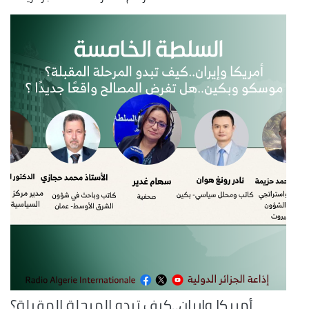
أمريكا وإيران..كيف تبدو المرحلة المقبلة؟