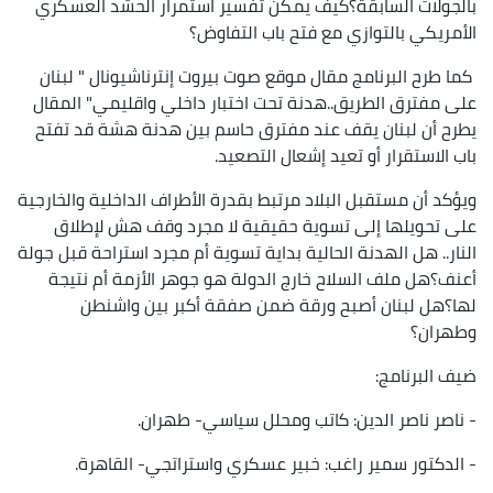
بالجولات السابقة؟كيف يمكن تفسير استمرار الحشد العسكري
الأمريكي بالتوازي مع فتح باب التفاوض؟
كما طرح البرنامج مقال موقع صوت بيروت إنترناشيونال " لبنان
على مفترق الطريق..هدنة تحت اختبار داخلي واقليمي" المقال
يطرح أن لبنان يقف عند مفترق حاسم بين هدنة هشة قد تفتح
باب الاستقرار أو تعيد إشعال التصعيد.
ويؤكد أن مستقبل البلاد مرتبط بقدرة الأطراف الداخلية والخارجية
على تحويلها إلى تسوية حقيقية لا مجرد وقف هش لإطلاق
النار.. هل الهدنة الحالية بداية تسوية أم مجرد استراحة قبل جولة
أعنف؟هل ملف السلاح خارج الدولة هو جوهر الأزمة أم نتيجة
لها؟هل لبنان أصبح ورقة ضمن صفقة أكبر بين واشنطن
وطهران؟
ضيف البرنامج:
- ناصر ناصر الدين: كاتب ومحلل سياسي- طهران.
- الدكتور سمير راغب: خبير عسكري واستراتجي- القاهرة.