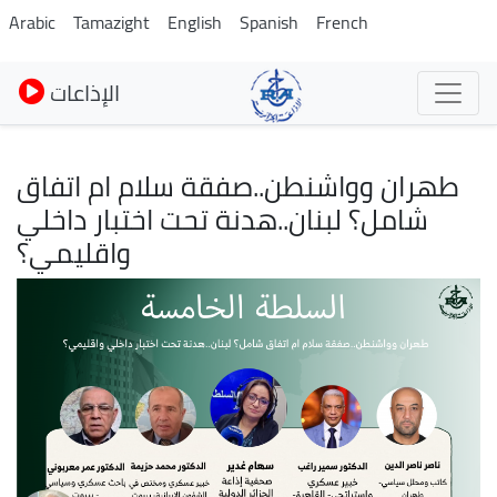
Skip
Arabic
Tamazight
English
Spanish
French
to
main
الإذاعات
content
طهران وواشنطن..صفقة سلام ام اتفاق
شامل؟ لبنان..هدنة تحت اختبار داخلي
واقليمي؟
Image