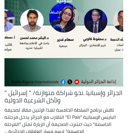
الجزائر وإسبانيا..نحو شراكة متوازنة/ " إسرائيل "
وتآكل الشرعية الدولية
ناقش برنامج السلطة الخامسة لهذا الإثنين مقالا لصحيفة
الباييس الإسبانية "El País" التقارب مع الجزائر يدخل مرحلته
الحاسمة" حيث اعتبرت الصحيفة أن الزيارة تمثل "المرحلة
الحاسمة" لرسم مسار العلاقات الجزائرية ...