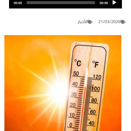
Audio
de
00:00
00:00
layer
audio
21/03/2026
الأخبار