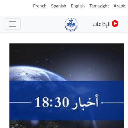
تجاوز
French
Spanish
English
Tamazight
Arabic
إلى
المحتوى
الإذاعات
الرئيسي