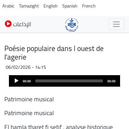
Pasar
Arabic
Tamazight
English
Spanish
French
al
contenido
الإذاعات
principal
Poésie populaire dans l ouest de
l'agerie
06/02/2026 - 14:15
Archivo
Audio
de
00:00
00:00
Player
audio
Patrimoine musical
Patrimoine musical
El hamla tharet fi setif . analyse historique