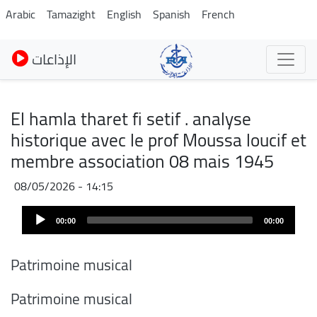
Skip
Arabic
Tamazight
English
Spanish
French
to
main
الإذاعات
content
El hamla tharet fi setif . analyse
historique avec le prof Moussa loucif et
membre association 08 mais 1945
08/05/2026 - 14:15
Audio
00:00
00:00
Player
Patrimoine musical
Patrimoine musical