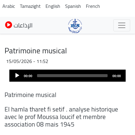
Skip
Arabic
Tamazight
English
Spanish
French
to
main
الإذاعات
content
Patrimoine musical
15/05/2026 - 11:52
Audio
00:00
00:00
Player
Patrimoine musical
El hamla tharet fi setif . analyse historique
avec le prof Moussa loucif et membre
association 08 mais 1945