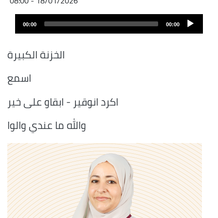
18/01/2026 - 08:00
Archivo
Audio
de
00:00
00:00
layer
audio
الخزنة الكبيرة
اسمع
اكرد انوقير - ابقاو على خير
والله ما عندي والوا