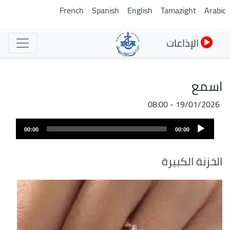
تجاوز
French
Spanish
English
Tamazight
Arabic
إلى
المحتوى
الإذاعات
الرئيسي
اسمع
19/01/2026 - 08:00
ملف
Audio
الصوت
00:00
00:00
Player
الخزنة الكبيرة