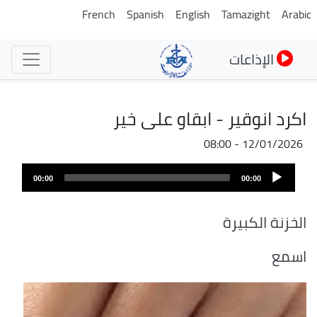
تجاوز
French
Spanish
English
Tamazight
Arabic
إلى
المحتوى
الإذاعات
الرئيسي
اكرد انوقير - ابقاو على خير
12/01/2026 - 08:00
ملف
Audio
الصوت
00:00
00:00
Player
الخزنة الكبيرة
اسمع