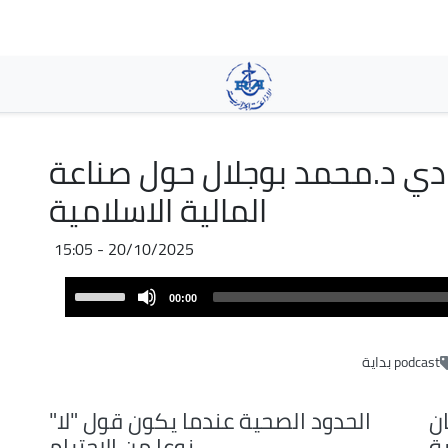
Pasar
al
contenido
principal
صادي د.محمد بوجلال حول صناعة
المالية الاسلامية
20/10/2025 - 15:05
Audio
Use
00:00
Player
Up/Down
Arrow
podcast بداية
keys
to
increase
ن
الحدود الصحية عندما يكون قول "لا"
or
ية
نوعا من الاحترام