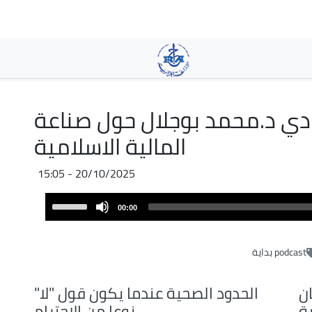
Aller
au
contenu
principal
صادي د.محمد بوجلال حول صناعة
المالية الاسلامية
20/10/2025 - 15:05
Audio
Use
00:00
Player
Up/Down
Arrow
podcast بداية
keys
to
increase
ن
الحدود الصحية عندما يكون قول "لا"
or
ية
نوعا من الاحترام