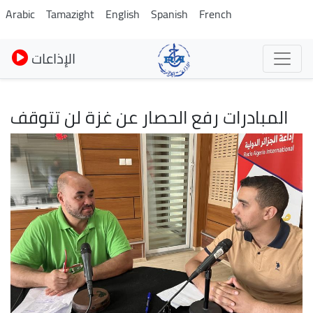
Pasar
Arabic
Tamazight
English
Spanish
French
al
contenido
الإذاعات
principal
المبادرات رفع الحصار عن غزة لن تتوقف
Imagen