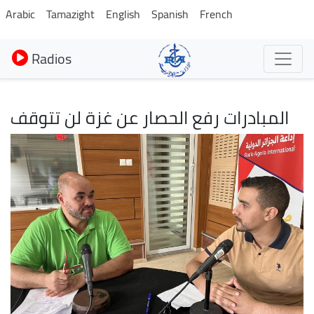
Aller
Arabic
Tamazight
English
Spanish
French
au
contenu
Radios
principal
المبادرات رفع الحصار عن غزة لن تتوقف
Image