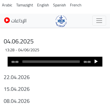
Pasar
Arabic
Tamazight
English
Spanish
French
al
contenido
الإذاعات
principal
04.06.2025
04/06/2025 - 13:28
Archivo
Audio
de
00:00
00:00
layer
audio
22.04.2026
15.04.2026
08.04.2026