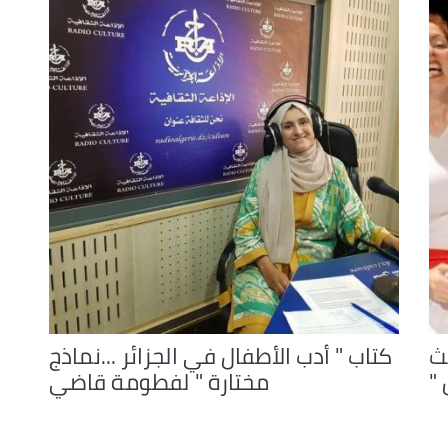
ث
كتاب " أدب الأطفال في الجزائر ...نماذج
 "
مختارة " لفطومة قاضي