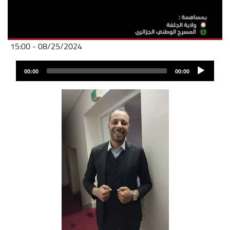
08/25/2024 - 15:00
Audio
00:00
00:00
layer