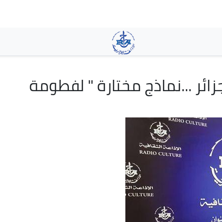
تجاوز
إلى
المحتوى
الرئيسي
زائر ...نماذج مختارة " لفطومة