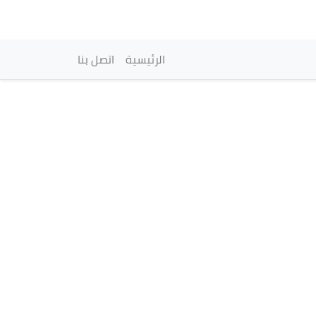
vigation principale
الرئيسية
اتصل بنا