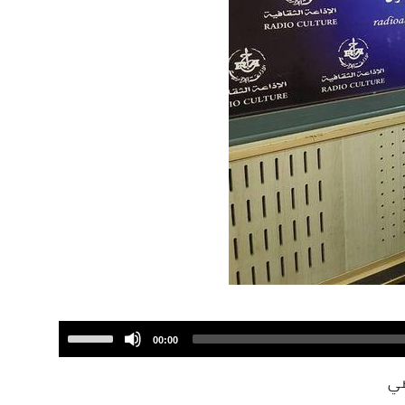
Use
00:00
Up/Down
Arrow
ضي
keys