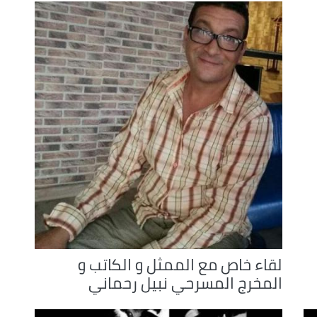
to
increase
or
decrease
volume.
لقاء خاص مع الممثل و الكاتب و
المخرج المسرحي نبيل رحماني