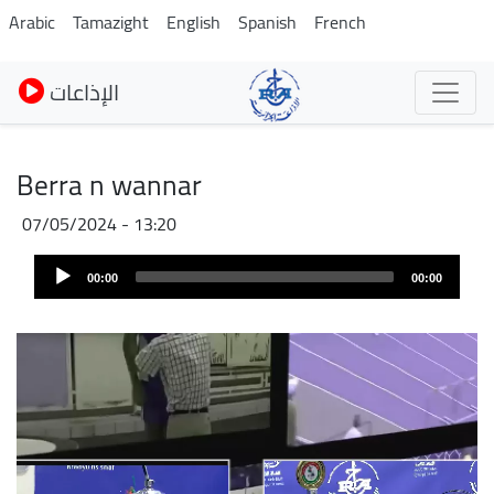
Pasar
Arabic
Tamazight
English
Spanish
French
al
contenido
الإذاعات
principal
Berra n wannar
07/05/2024 - 13:20
Audio
00:00
00:00
Player