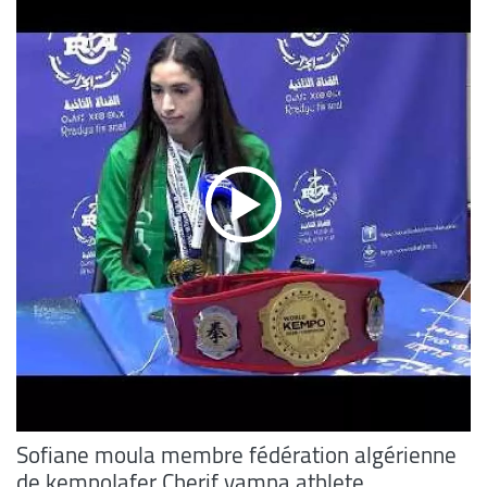
Sofiane moula membre fédération algérienne
de kempoJafer Cherif yamna athlete,