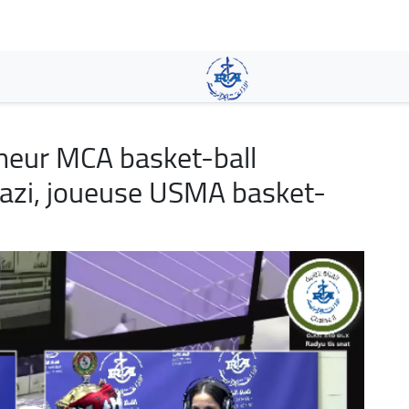
Skip
to
main
content
neur MCA basket-ball
tazi, joueuse USMA basket-