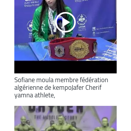
decrease
volume.
Sofiane moula membre fédération
algérienne de kempoJafer Cherif
yamna athlete,