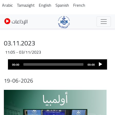
Pasar
Arabic
Tamazight
English
Spanish
French
al
contenido
الإذاعات
principal
03.11.2023
03/11/2023 - 11:05
Audio
00:00
00:00
layer
19-06-2026