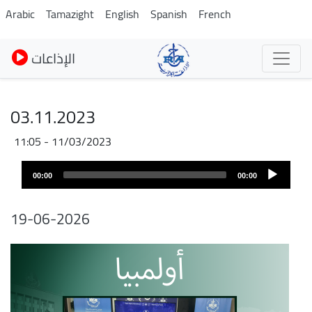
Skip
Arabic
Tamazight
English
Spanish
French
to
main
الإذاعات
content
03.11.2023
11/03/2023 - 11:05
Audio
00:00
00:00
layer
19-06-2026