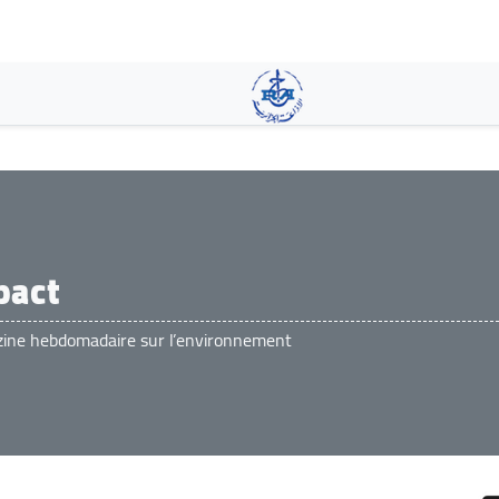
Pasar
al
contenido
principal
pact
ine hebdomadaire sur l’environnement