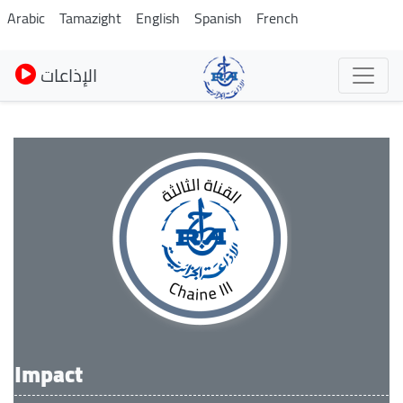
Skip
Arabic
Tamazight
English
Spanish
French
to
main
الإذاعات
content
Impact