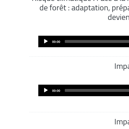
de forêt : adaptation, prép
devie
00:00
Imp
00:00
Imp