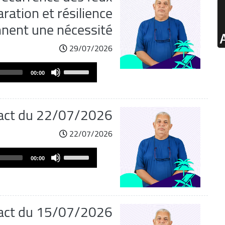
aration et résilience
nnent une nécessité
29/07/2026
Audio
Use
00:00
Player
Up/Down
Arrow
keys
act du 22/07/2026
to
increase
22/07/2026
or
Audio
decrease
Use
00:00
Player
volume.
Up/Down
Arrow
keys
to
act du 15/07/2026
increase