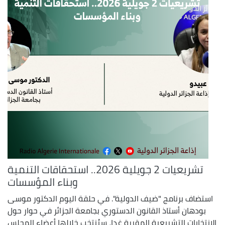
تشريعيات 2 جويلية 2026.. استحقاقات التنمية
وبناء المؤسسات
استضاف برنامج "ضيف الدولية". في حلقة اليوم الدكتور موسى
بودهان أستاذ القانون الدستوري بجامعة الجزائر في حوار حول
الانتخابات التشريعية المقررة غدا، سيُنتخب خلالها أعضاء المجلس