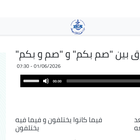
Skip
to
main
content
ق بين "صم بكم" و "صم و بكم"
01/06/2026 - 07:30
Audio
Use
00:00
Player
Up/Down
Arrow
keys
to
increase
د
فيما كانوا يختلفون و فيما فيه
or
ه
يختلفون
decrease
volume.