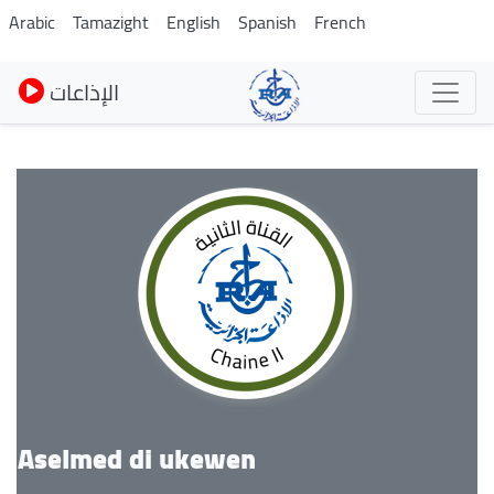
Skip
Arabic
Tamazight
English
Spanish
French
to
main
الإذاعات
content
Aselmed di ukewen