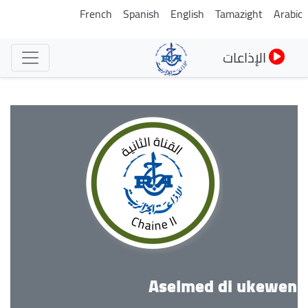
تجاوز
French
Spanish
English
Tamazight
Arabic
إلى
المحتوى
الإذاعات
الرئيسي
Aselmed di ukewen