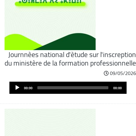
Journnèes national d'ètude sur l'inscreption
du ministère de la formation professionnelle
09/05/2026
Audi
00:00
00:00
Play