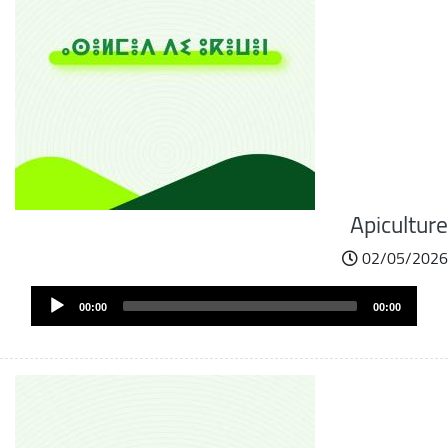
Apiculture
02/05/2026
Audi
00:00
00:00
Play