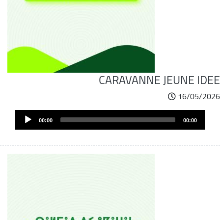
CARAVANNE JEUNE IDEE
16/05/2026
Audi
00:00
00:00
Play