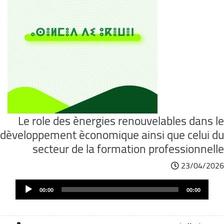
Le role des ènergies renouvelables dans le
dèveloppement èconomique ainsi que celui du
secteur de la formation professionnelle
23/04/2026
Audi
00:00
00:00
Play