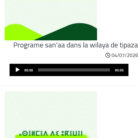
Programe san'aa dans la wilaya de tipaza
04/07/2026
ملف
Audi
الصوت
00:00
00:00
Play