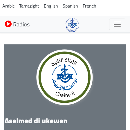
Aller
Arabic
Tamazight
English
Spanish
French
au
contenu
Radios
principal
Aselmed di ukewen