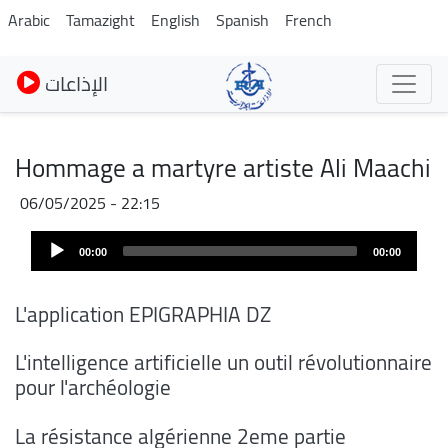
Skip
Arabic
Tamazight
English
Spanish
French
to
main
الإذاعات
content
Hommage a martyre artiste Ali Maachi
06/05/2025 - 22:15
Audio
Audio
file
00:00
00:00
Player
L'application EPIGRAPHIA DZ
L'intelligence artificielle un outil révolutionnaire
pour l'archéologie
La résistance algérienne 2eme partie