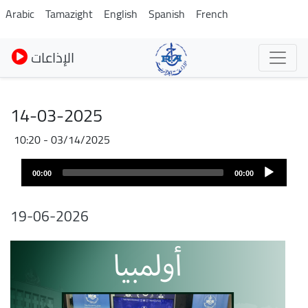
Skip
Arabic
Tamazight
English
Spanish
French
to
main
الإذاعات
content
14-03-2025
03/14/2025 - 10:20
Audio
00:00
00:00
layer
19-06-2026