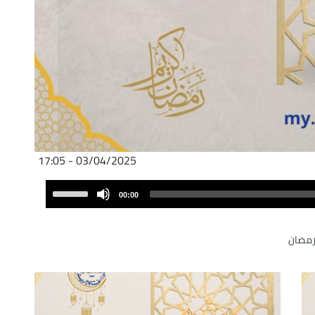
03/04/2025 - 17:05
Audio
Use
00:00
Player
Up/Down
Arrow
رمضان
keys
to
increase
or
decrease