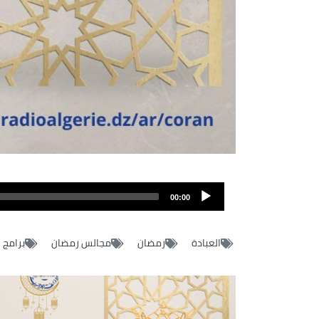
Audio
file
00:00
العبادة
رمضان
مجالس رمضان
برامج 