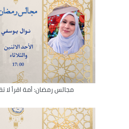
مجالس رمضان: أمة اقرأ لا تق