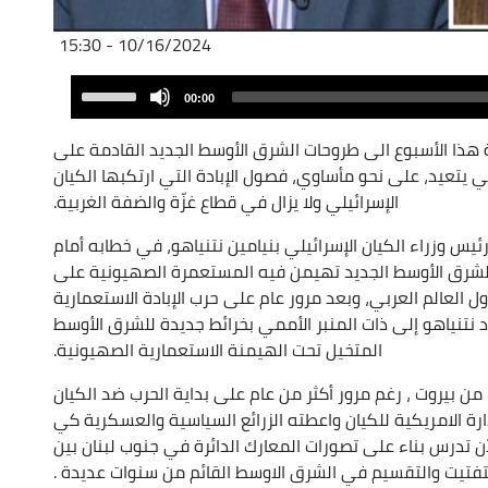
10/16/2024 - 15:30
Audio
Use
00:00
Player
Up/Down
Arrow
هذا الأسبوع الى طروحات الشرق الأوسط الجديد القادمة على
keys
ي يتعيد، على نحو مأساوي، فصول الإبادة التي ارتكبها الكيان
to
الإسرائيلي ولا يزال في قطاع غزّة والضفة الغربية.
increase
 وزراء الكيان الإسرائيلي بنيامين نتنياهو، في خطابه أمام
or
 للشرق الأوسط الجديد تهيمن فيه المستعمرة الصهيونية على
decrease
العالم العربي، وبعد مرور عام على حرب الإبادة الاستعمارية
volume.
اد نتنياهو إلى ذات المنبر الأممي بخرائط جديدة للشرق الأوسط
المتخيل تحت الهيمنة الاستعمارية الصهيونية.
ن بيروت ، رغم مرور أكثر من عام على بداية الحرب ضد الكيان
ارة الامريكية للكيان واعطته الزرائع السياسية والعسكرية كي
آن تدرس بناء على تصورات المعارك الدائرة في جنوب لبنان بين
تفتيت والتقسيم في الشرق الاوسط القائم من سنوات عديدة .