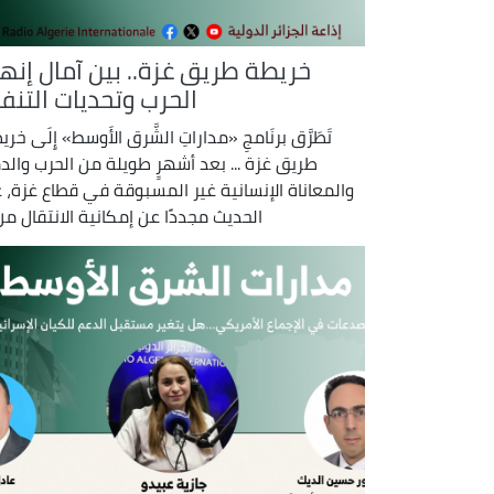
خريطة طريق غزة.. بين آمال إنها
الحرب وتحديات التنف
تَطَرَّق برنَامجِ «مداراتِ الشَّرق الأَوسط» إِلَى خر
طريق غزة ... بعد أشهرٍ طويلة من الحرب والدم
والمعاناة الإنسانية غير المسبوقة في قطاع غزة، ع
الحديث مجددًا عن إمكانية الانتقال من .