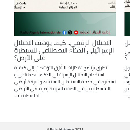
ل
الاحتلال الرقمي.. كيف يوظف الاحتلال
ي
الإسرائيلي الذكاء الاصطناعي للسيطرة
؟
على الأرض؟
ول
تطرق برنامج "مَدَارَاتِ الشَّرْقِ الأَوْسَطِ "، إلى كيفية
طي
استخدام الاحتلال الإسرائيلي الذكاء الاصطناعي و
د،
تسخيره في خدمة الاستيطان للاستيلاء و سرقة أراضي
ين
الفلسطينيين في الضفة الغربية وعزة. في الأراضي
..
الفلسطينية ...
© Radio Algérienne 2021