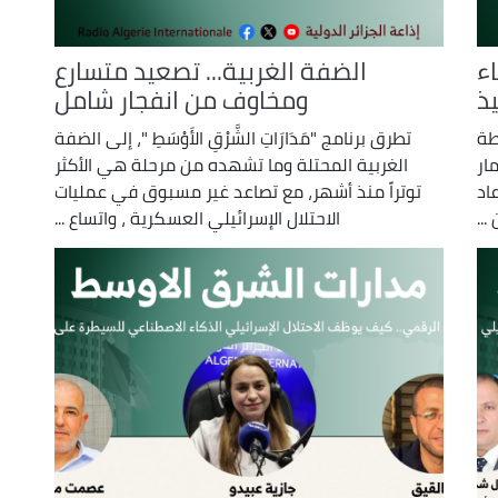
ء
الضفة الغربية... تصعيد متسارع
يذ
ومخاوف من انفجار شامل
يطة
تطرق برنامج "مَدَارَاتِ الشَّرْقِ الأَوْسَطِ "، إلى الضفة
ار
الغربية المحتلة وما تشهده من مرحلة هي الأكثر
اد
توتراً منذ أشهر، مع تصاعد غير مسبوق في عمليات
..
الاحتلال الإسرائيلي العسكرية ، واتساع ...