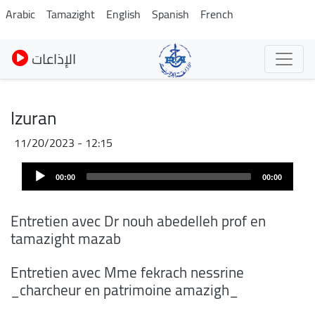
Skip
Arabic
Tamazight
English
Spanish
French
to
main
الإذاعات
content
Izuran
11/20/2023 - 12:15
Audio
Audio
file
00:00
00:00
Player
Entretien avec Dr nouh abedelleh prof en
tamazight mazab
Entretien avec Mme fekrach nessrine
_charcheur en patrimoine amazigh_