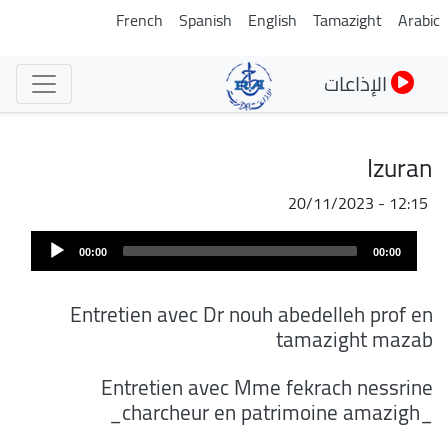
تجاوز
French
Spanish
English
Tamazight
Arabic
إلى
المحتوى
الإذاعات
الرئيسي
Izuran
20/11/2023 - 12:15
ملف
Audi
الصوت
00:00
00:00
Play
Entretien avec Dr nouh abedelleh prof en
tamazight mazab
Entretien avec Mme fekrach nessrine
_charcheur en patrimoine amazigh_