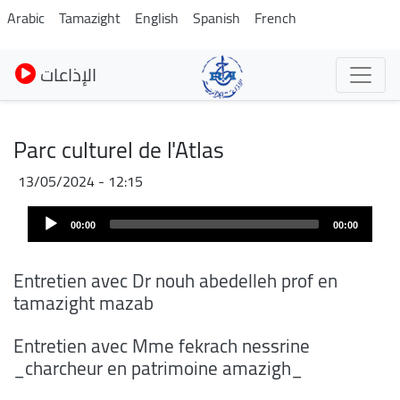
Skip
Arabic
Tamazight
English
Spanish
French
to
main
الإذاعات
content
Parc culturel de l'Atlas
13/05/2024 - 12:15
Audio
00:00
00:00
Player
Entretien avec Dr nouh abedelleh prof en
tamazight mazab
Entretien avec Mme fekrach nessrine
_charcheur en patrimoine amazigh_