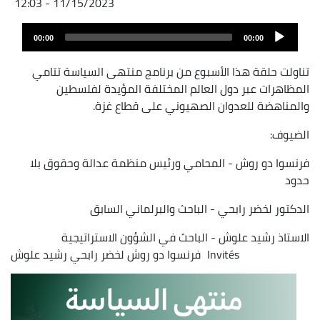
11/15/2023 - 12:03
Audio
00:00
00:00
layer
تناولت حلقة هذا الأسبوع من برنامج منتهى السياسة تتامي
المظاهرات عبر دول العالم المختلفة المؤيدة لفلسطين
والمناهضة للعدوان الصهيوني على قطاع غزة.
الضيوف:
فرنسوا دو روش - المحامي ورئيس منظمة عدالة وحقوق بلا
حدود
الدكتور لخضر رابحي - الباحث والبرلماني السابق
الاستاذ رشيد علوش - الباحث في الشؤون الاستراتيجية
Invités
فرنسوا دو روش
لخضر رابحي
رشيد علوش