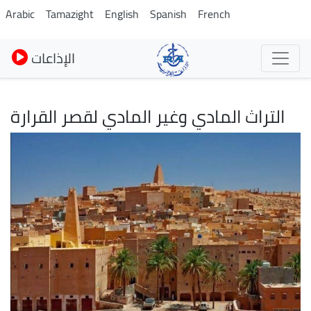
Skip
Arabic
Tamazight
English
Spanish
French
to
main
الإذاعات
content
التراث المادي وغير المادي لقصر القرارة
Image