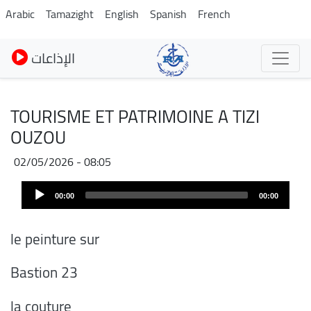
Skip
Arabic
Tamazight
English
Spanish
French
to
main
الإذاعات
content
TOURISME ET PATRIMOINE A TIZI
OUZOU
02/05/2026 - 08:05
Audio
00:00
00:00
Player
le peinture sur
Bastion 23
la couture